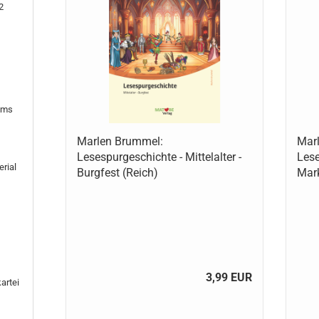
2
ums
Marlen Brummel:
Mar
Lesespurgeschichte - Mittelalter -
Lese
erial
Burgfest (Reich)
Mark
3,99 EUR
artei