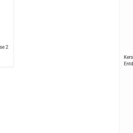
se 2
Kers
Entd