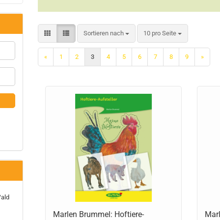
Sortieren nach
10 pro Seite
«
1
2
3
4
5
6
7
8
9
»
Wald
Marlen Brummel: Hoftiere-
Mar