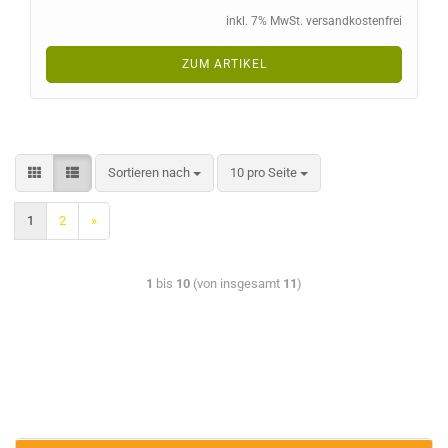
inkl. 7% MwSt. versandkostenfrei
ZUM ARTIKEL
Sortieren nach
10 pro Seite
1
2
»
1
bis
10
(von insgesamt
11
)