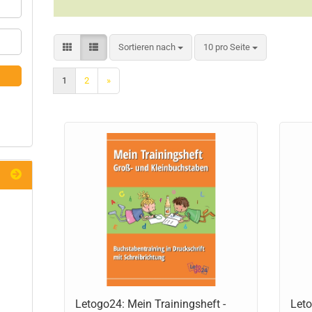
Sortieren nach
10 pro Seite
1
2
»
Letogo24: Mein Trainingsheft -
Leto