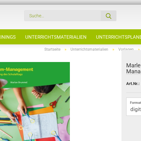
ININGS
UNTERRICHTSMATERIALIEN
UNTERRICHTSPLAN
»
»
»
Startseite
Unterrichtsmaterialien
Vorlagen
Marle
Mana
Art.Nr.:
Format