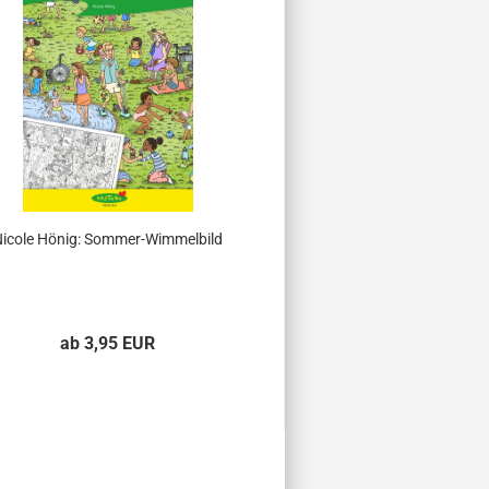
icole Hönig: Sommer-Wimmelbild
Sarah Yilmaz: Tierisch
Klasse..
ab 3,95 EUR
ab 3,95 