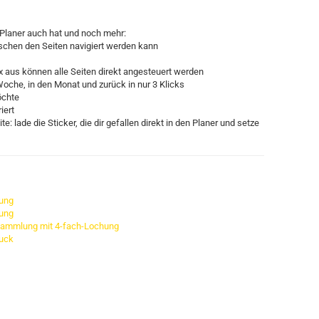
 Planer auch hat und noch mehr:
schen den Seiten navigiert werden kann
x aus können alle Seiten direkt angesteuert werden
Woche, in den Monat und zurück in nur 3 Klicks
öchte
iert
e: lade die Sticker, die dir gefallen direkt in den Planer und setze
dung
dung
tsammlung mit 4-fach-Lochung
ruck