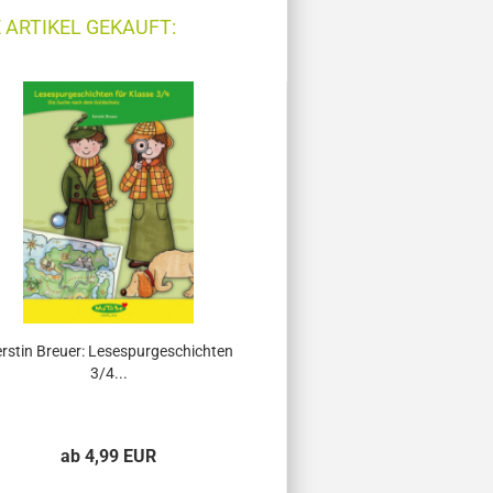
 ARTIKEL GEKAUFT:
rstin Breuer: Lesespurgeschichten
Kerstin Breuer: Leses
3/4...
3/4...
ab 4,99 EUR
ab 4,99 