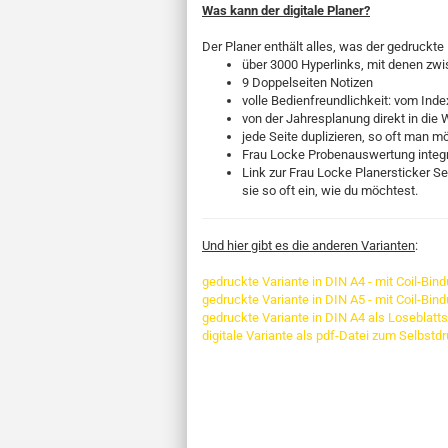
Was kann der digitale Planer?
Der Planer enthält alles, was der gedruckte
über 3000 Hyperlinks, mit denen zwi
9 Doppelseiten Notizen
volle Bedienfreundlichkeit: vom Inde
von der Jahresplanung direkt in die 
jede Seite duplizieren, so oft man m
Frau Locke Probenauswertung integr
Link zur Frau Locke Planersticker Seit
sie so oft ein, wie du möchtest.
Und hier gibt es die anderen Varianten
:
gedruckte Variante in DIN A4 - mit Coil-Bin
gedruckte Variante in DIN A5 - mit Coil-Bin
gedruckte Variante in DIN A4 als Loseblat
digitale Variante als pdf-Datei zum Selbstd