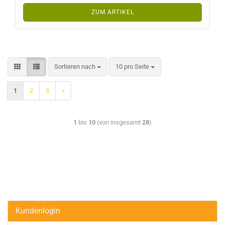
ZUM ARTIKEL
Sortieren nach
10 pro Seite
1
2
3
»
1
bis
10
(von insgesamt
28
)
Kundenlogin