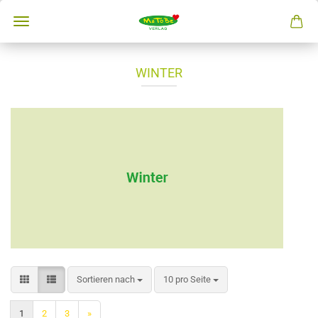
WINTER
Sortieren nach
10 pro Seite
1
2
3
»