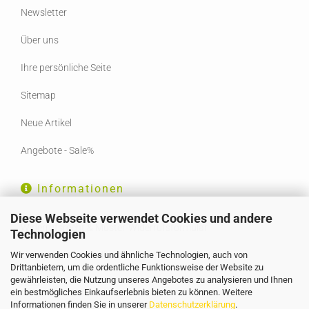
Newsletter
Über uns
Ihre persönliche Seite
Sitemap
Neue Artikel
Angebote - Sale%
Informationen
Diese Webseite verwendet Cookies und andere
Widerrufsrecht & Muster-Widerrufsformular
Technologien
Wir verwenden Cookies und ähnliche Technologien, auch von
Liefer- und Versandkosten
Drittanbietern, um die ordentliche Funktionsweise der Website zu
gewährleisten, die Nutzung unseres Angebotes zu analysieren und Ihnen
AGB
ein bestmögliches Einkaufserlebnis bieten zu können. Weitere
Informationen finden Sie in unserer
Datenschutzerklärung
.