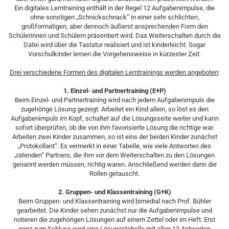
Ein digitales Lerntraining enthält in der Regel 12 Aufgabenimpulse, die
ohne sonstigen „Schnickschnack“ in einer sehr schlichten,
großformatigen, aber dennoch äußerst ansprechenden Form den
Schülerinnen und Schülern präsentiert wird. Das Weiterschalten durch die
Datei wird über die Tastatur realisiert und ist kinderleicht. Sogar
Vorschulkinder lernen die Vorgehensweise in kürzester Zeit.
Drei verschiedene Formen des digitalen Lerntrainings werden angeboten
:
1. Einzel- und Partnertraining (E+P)
Beim Einzel- und Partnertraining wird nach jedem Aufgabenimpuls die
zugehörige Lösung gezeigt. Arbeitet ein Kind allein, so löst es den
Aufgabenimpuls im Kopf, schaltet auf die Lösungsseite weiter und kann
sofort überprüfen, ob die von ihm favorisierte Lösung die richtige war.
Arbeiten zwei Kinder zusammen, so ist eins der beiden Kinder zunächst
„Protokollant“. Es vermerkt in einer Tabelle, wie viele Antworten des
„ratenden“ Partners, die ihm vor dem Weiterschalten zu den Lösungen
genannt werden müssen, richtig waren. Anschließend werden dann die
Rollen getauscht.
2. Gruppen- und Klassentraining (G+K)
Beim Gruppen- und Klassentraining wird bimedial nach Prof. Bühler
gearbeitet. Die Kinder sehen zunächst nur die Aufgabenimpulse und
notieren die zugehörigen Lösungen auf einem Zettel oder im Heft. Erst
ganz zum Schluss wird eine Lösungstabelle mit allen 12 Antworten