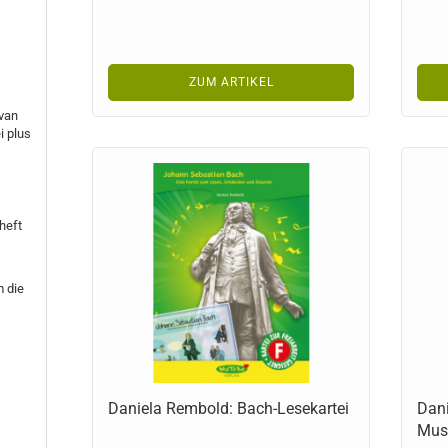
ZUM ARTIKEL
van
i plus
heft
 die
Daniela Rembold: Bach-Lesekartei
Dani
Mus