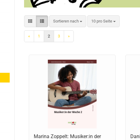
Sortieren nach
10 pro Seite
«
1
2
3
»
Marina Zoppelt: Musiker:in der
Dani