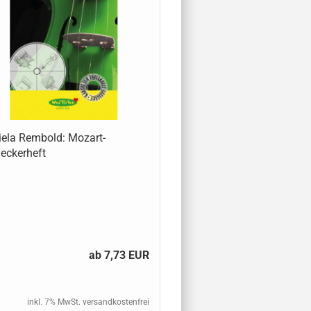
ela Rembold: Mozart-
eckerheft
ab 7,73 EUR
inkl. 7% MwSt. versandkostenfrei