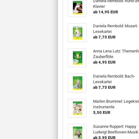
Daniela Rembold: Rund u
Klavier
ab 14,95 EUR
Daniela Rembold: Mozart-
Lesekartei
ab 7,73 EUR
Anna Lena Lutz: Themenh
Zauberflöte
ab 4,95 EUR
Daniela Rembold: Bach-
Lesekartei
ab 7,73 EUR
Marlen Brummel: Legekre
Instrumente
3,50 EUR
Susanne Ruppert: Happy
Ludwig! Beethoven-Musik
ab 3,95 EUR