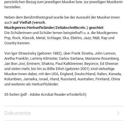
persönlichen Bezug zum jeweiligen Musiker bzw. zur jeweiligen Musikerin
herstellen.
Neben dem Berühmtheitsgrad wurde bei der Auswahl der Musiker:innen
auch
auf Vielfalt (versch.
Musikgenres/Herkunftsländer/Zeitabschnitte/etc.) geachtet
:
Die Schülerinnen und Schüler lernen beispielhaft u. a. die Musikgenres
Pop, Rock, Klassik, Metal, Schlager, Ska, Elektro, Jazz, R&B, Rap und
Country kennen.
Von lgor Strawinsky (geboren 1882), über Frank Sinatra, John Lennon,
Aretha Franklin, Lemmy Kilmister, Carlos Santana, Marianne Rosenberg,
Jan Bon Jovi, Eminem, Shakira, Paul Kalkbrenner, Beyonce, Ed Sheeran
und vielen mehr, bis hin zu Billie Eilish (geboren 2001) sind vielseitige
Musiker:innen dabei, mit den USA, England, Deutschland, Italien, Kanada,
Kolumbien, Jamaika, Israel, Irland, Russland, Australien, Finnland, China
und weiteren als Herkunftsländer.
35 Seiten (pdf - Adobe Acrobat Reader erforderlich)
Dokumente