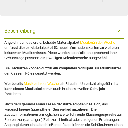
Beschreibung
Angelehnt an das erste, beliebte Materialpaket
Musiker:in der Woche
umfasst dieses Materialpaket
52 neue Informationskarten
zu
weiteren
bekannten Musiker:innen
. Diese wurden ebenfalls entsprechend ihrer
Geburtstage passend zur jeweiligen Kalenderwoche ausgewählt.
Die
Infokarten
können
gut für ein komplettes Schuljahr als Musikstarter
der Klassen 1-6 eingesetzt werden.
Wer bereits
Musiker:in der Woche
als Ritual im Unterricht eingeführt hat,
kann diesen Musikstarter nun auch in einem zweiten Schuljahr
fortführen.
Nach dem
gemeinsamen Lesen der Karte
empfiehlt es sich, das
vorgeschlagene (jugendfreie)
Beispiellied anzuhören
. Die
Zusatzinformationen ermöglichen
weiterführende Klassengespräche
zur
Person, zur (damaligen) Zeit, zum Liedtext oder zu eigenen Erfahrungen.
Angeregt durch eine abschließende Frage können die Schüler:innen einen