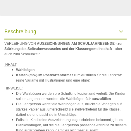
Beschreibung
VERLEIHUNG VON
AUSZEICHNUNGEN AM SCHULJAHRESENDE
-
zur
Stärkung des Selbstbewusstseins und der Klassengemeinschaft
- aber
auch zum Schmunzeln.
INHALT
:
Wahlbögen
Karten (m/w) im Postkartenformat
zum Ausfüllen für die Lehrkraft
(eine Variante mit Illustrationen und eine ohne)
HINWEISE
:
Die Wahlbögen werden pro Schulkind kopiert und verteilt. Die Kinder
sollten angehalten werden, die Wahlbögen
fair auszufüllen
.
Die Lehrperson wertet die Wahlbögen aus, druckt die Vorlagen auf
starkes Papier aus, unterschreibt sie stellvertretend für die Klasse,
datiert sie und packt sie in Umschläge.
Falls ein Kind keine Auszeichnung zugeschrieben bekommt, gibt es
Blankovorlagen, auf die die Lehrperson passende Attribute zu diesem
Kind aufschreiben kann, damit es nicht leer ausgeht.