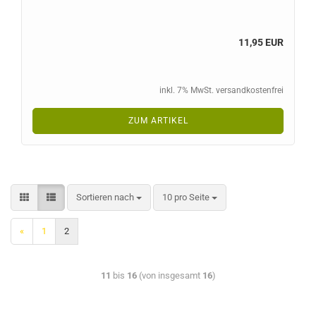
11,95 EUR
inkl. 7% MwSt. versandkostenfrei
ZUM ARTIKEL
Sortieren nach
10 pro Seite
«
1
2
11
bis
16
(von insgesamt
16
)