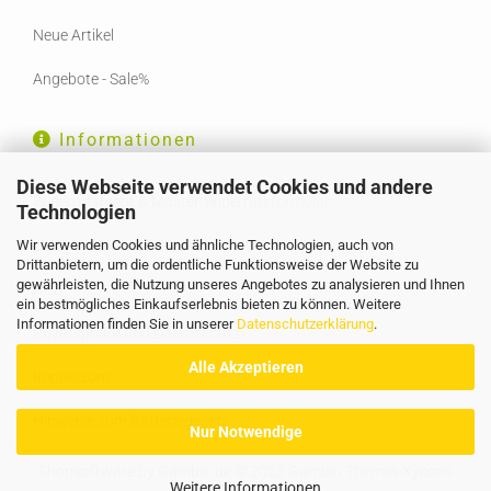
Neue Artikel
Angebote - Sale%
Informationen
Diese Webseite verwendet Cookies und andere
Widerrufsrecht & Muster-Widerrufsformular
Technologien
Wir verwenden Cookies und ähnliche Technologien, auch von
Liefer- und Versandkosten
Drittanbietern, um die ordentliche Funktionsweise der Website zu
gewährleisten, die Nutzung unseres Angebotes zu analysieren und Ihnen
AGB
ein bestmögliches Einkaufserlebnis bieten zu können. Weitere
Informationen finden Sie in unserer
Datenschutzerklärung
.
Privatsphäre und Datenschutz
Alle Akzeptieren
Impressum
Hinweise zum Batteriegesetz
Nur Notwendige
Shopsoftware
by Gambio.de © 2023 Gambio Themes
Xycons
Weitere Informationen