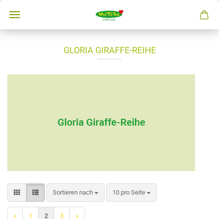
GLORIA GIRAFFE-REIHE
Sortieren nach
10 pro Seite
«
1
2
3
»