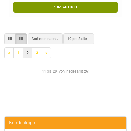
ZUM ARTIKEL
Sortieren nach
10 pro Seite
«
1
2
3
»
11
bis
20
(von insgesamt
26
)
Kundenlogin