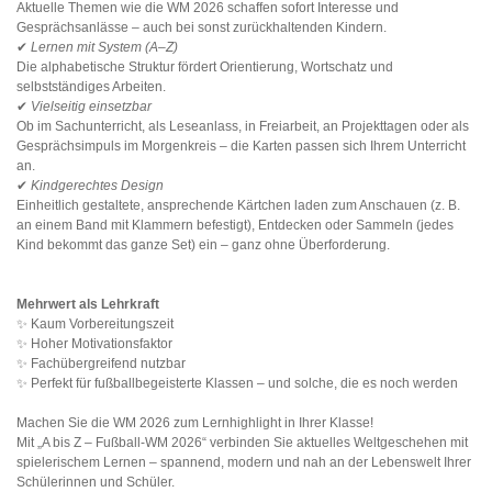
Aktuelle Themen wie die WM 2026 schaffen sofort Interesse und
Gesprächsanlässe – auch bei sonst zurückhaltenden Kindern.
✔
Lernen mit System (A–Z)
Die alphabetische Struktur fördert Orientierung, Wortschatz und
selbstständiges Arbeiten.
✔
Vielseitig einsetzbar
Ob im Sachunterricht, als Leseanlass, in Freiarbeit, an Projekttagen oder als
Gesprächsimpuls im Morgenkreis – die Karten passen sich Ihrem Unterricht
an.
✔
Kindgerechtes Design
Einheitlich gestaltete, ansprechende Kärtchen laden zum Anschauen (z. B.
an einem Band mit Klammern befestigt), Entdecken oder Sammeln (jedes
Kind bekommt das ganze Set) ein – ganz ohne Überforderung.
Mehrwert als Lehrkraft
✨ Kaum Vorbereitungszeit
✨ Hoher Motivationsfaktor
✨ Fachübergreifend nutzbar
✨ Perfekt für fußballbegeisterte Klassen – und solche, die es noch werden
Machen Sie die WM 2026 zum Lernhighlight in Ihrer Klasse!
Mit „A bis Z – Fußball-WM 2026“ verbinden Sie aktuelles Weltgeschehen mit
spielerischem Lernen – spannend, modern und nah an der Lebenswelt Ihrer
Schülerinnen und Schüler.