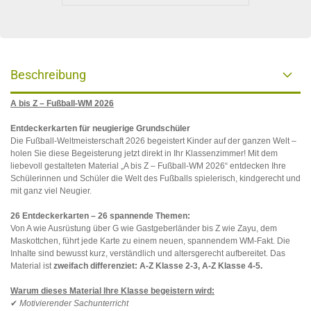
Beschreibung
A bis Z – Fußball-WM 2026
Entdeckerkarten für neugierige Grundschüler
Die Fußball-Weltmeisterschaft 2026 begeistert Kinder auf der ganzen Welt –
holen Sie diese Begeisterung jetzt direkt in Ihr Klassenzimmer! Mit dem
liebevoll gestalteten Material „A bis Z – Fußball-WM 2026“ entdecken Ihre
Schülerinnen und Schüler die Welt des Fußballs spielerisch, kindgerecht und
mit ganz viel Neugier.
26 Entdeckerkarten – 26 spannende Themen:
Von A wie Ausrüstung über G wie Gastgeberländer bis Z wie Zayu, dem
Maskottchen, führt jede Karte zu einem neuen, spannendem WM-Fakt. Die
Inhalte sind bewusst kurz, verständlich und altersgerecht aufbereitet. Das
Material ist
zweifach differenziet: A-Z Klasse 2-3, A-Z Klasse 4-5.
Warum dieses Material Ihre Klasse begeistern wird:
✔
Motivierender Sachunterricht