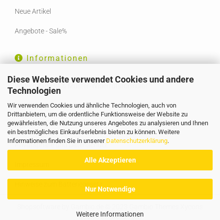
Neue Artikel
Angebote - Sale%
Informationen
Diese Webseite verwendet Cookies und andere
Widerrufsrecht & Muster-Widerrufsformular
Technologien
Wir verwenden Cookies und ähnliche Technologien, auch von
Liefer- und Versandkosten
Drittanbietern, um die ordentliche Funktionsweise der Website zu
gewährleisten, die Nutzung unseres Angebotes zu analysieren und Ihnen
AGB
ein bestmögliches Einkaufserlebnis bieten zu können. Weitere
Informationen finden Sie in unserer
Datenschutzerklärung
.
Privatsphäre und Datenschutz
Alle Akzeptieren
Impressum
Hinweise zum Batteriegesetz
Nur Notwendige
Shopsoftware
by Gambio.de © 2023 Gambio Themes
Xycons
Weitere Informationen
Cookie Einstellungen