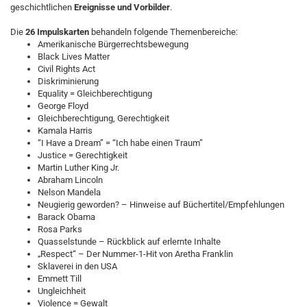
geschichtlichen
Ereignisse und Vorbilder
.
Die
26 Impulskarten
behandeln folgende Themenbereiche:
Amerikanische Bürgerrechtsbewegung
Black Lives Matter
Civil Rights Act
Diskriminierung
Equality = Gleichberechtigung
George Floyd
Gleichberechtigung, Gerechtigkeit
Kamala Harris
“I Have a Dream” = “Ich habe einen Traum”
Justice = Gerechtigkeit
Martin Luther King Jr.
Abraham Lincoln
Nelson Mandela
Neugierig geworden? – Hinweise auf Büchertitel/Empfehlungen
Barack Obama
Rosa Parks
Quasselstunde – Rückblick auf erlernte Inhalte
„Respect“ – Der Nummer-1-Hit von Aretha Franklin
Sklaverei in den USA
Emmett Till
Ungleichheit
Violence = Gewalt