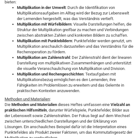
bieten:
Multiplikation in der Umwelt
: Durch die Identifikation von
Multiplikationsaufgaben im Alltag wird der Bezug zur Lebenswelt
der Lernenden hergestellt, was das Verständnis vertieft.
Multiplikation mit Würfelbildern
: Visuelle Darstellungen helfen, die
Struktur der Multiplikation greifbar zu machen und Verbindungen
zwischen abstrakten Zahlen und konkreten Bildern zu schaffen.
Multiplikation mit Punktebildern
: Punktefelder werden genutzt, um
Multiplikation anschaulich darzustellen und das Verständnis für die
Rechenoperation zu fördern.
Multiplikation am Zahlenstrahl
: Der Zahlenstrahl dient der linearen
Darstellung von multiplikativen Zusammenhängen und unterstützt
die visuelle Veranschaulichung von Multiplikation und Division.
Multiplikation und Rechengeschichten
: Textaufgaben mit
Multiplikationsbezug ermöglichen es den Lernenden, ihre
Fähigkeiten im Problemlösen zu erweitern und das Gelernte in
praktischen Kontexten anzuwenden.
Methoden und Materialien
:
Die
Methoden und Materialien
dieses Heftes umfassen eine
Vielzahl an
praktischen Hilfsmitteln
, darunter Würfelspiele, Punktefelder, Bilder aus
der Lebenswelt sowie Zahlenstrahlen. Der Fokus liegt auf dem Wechsel
zwischen unterschiedlichen Darstellungen und der Erklärung von
Lösungen. Ein anschauliches Beispiel dafür ist die Interpretation eines
Punktefeldes als Produkt zweier Faktoren, um das Kommutativgesetz der
Multiplikation zu verdeutlichen.