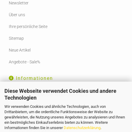
Newsletter
Über uns
Ihre persönliche Seite
Sitemap
Neue Artikel
Angebote - Sale%
Informationen
Diese Webseite verwendet Cookies und andere
Widerrufsrecht & Muster-Widerrufsformular
Technologien
Wir verwenden Cookies und ähnliche Technologien, auch von
Liefer- und Versandkosten
Drittanbietern, um die ordentliche Funktionsweise der Website zu
gewährleisten, die Nutzung unseres Angebotes zu analysieren und Ihnen
AGB
ein bestmögliches Einkaufserlebnis bieten zu können. Weitere
Informationen finden Sie in unserer
Datenschutzerklärung
.
Privatsphäre und Datenschutz