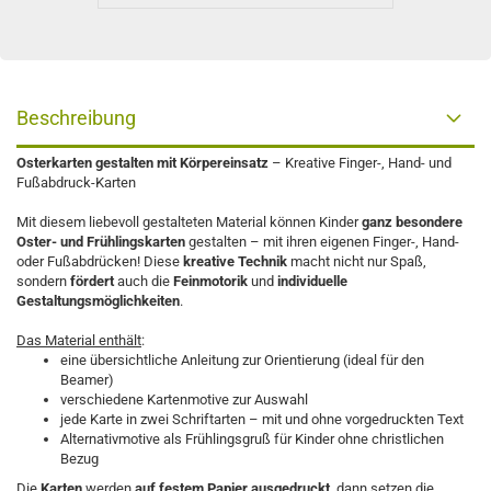
Beschreibung
Osterkarten gestalten mit Körpereinsatz
– Kreative Finger-, Hand- und
Fußabdruck-Karten
Mit diesem liebevoll gestalteten Material können Kinder
ganz besondere
Oster- und Frühlingskarten
gestalten – mit ihren eigenen Finger-, Hand-
oder Fußabdrücken! Diese
kreative Technik
macht nicht nur Spaß,
sondern
fördert
auch die
Feinmotorik
und
individuelle
Gestaltungsmöglichkeiten
.
Das Material enthält
:
eine übersichtliche Anleitung zur Orientierung (ideal für den
Beamer)
verschiedene Kartenmotive zur Auswahl
jede Karte in zwei Schriftarten – mit und ohne vorgedruckten Text
Alternativmotive als Frühlingsgruß für Kinder ohne christlichen
Bezug
Die
Karten
werden
auf festem Papier ausgedruckt
, dann setzen die