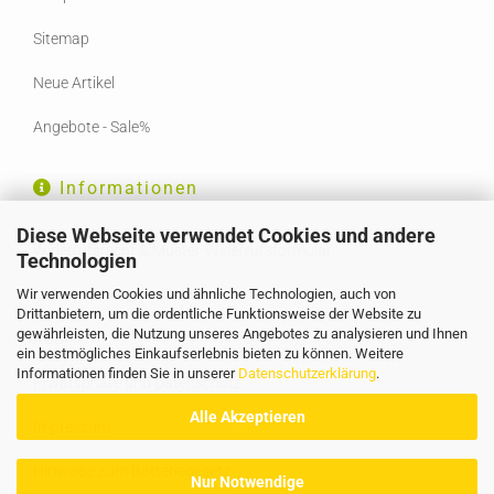
Sitemap
Neue Artikel
Angebote - Sale%
Informationen
Diese Webseite verwendet Cookies und andere
Widerrufsrecht & Muster-Widerrufsformular
Technologien
Wir verwenden Cookies und ähnliche Technologien, auch von
Liefer- und Versandkosten
Drittanbietern, um die ordentliche Funktionsweise der Website zu
gewährleisten, die Nutzung unseres Angebotes zu analysieren und Ihnen
AGB
ein bestmögliches Einkaufserlebnis bieten zu können. Weitere
Informationen finden Sie in unserer
Datenschutzerklärung
.
Privatsphäre und Datenschutz
Alle Akzeptieren
Impressum
Hinweise zum Batteriegesetz
Nur Notwendige