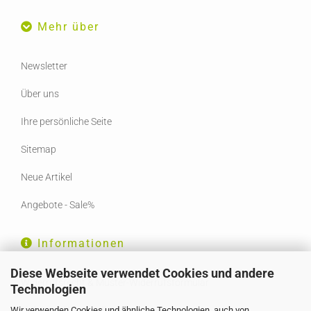
Mehr über
Newsletter
Über uns
Ihre persönliche Seite
Sitemap
Neue Artikel
Angebote - Sale%
Informationen
Diese Webseite verwendet Cookies und andere
Widerrufsrecht & Muster-Widerrufsformular
Technologien
Wir verwenden Cookies und ähnliche Technologien, auch von
Liefer- und Versandkosten