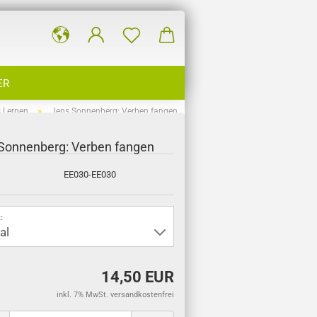
ER
»
 Lernen
Jens Sonnenberg: Verben fangen
Sonnenberg: Verben fangen
EE030-EE030
:
14,50 EUR
inkl. 7% MwSt. versandkostenfrei