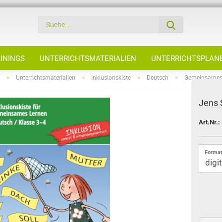
ININGS
UNTERRICHTSMATERIALIEN
UNTERRICHTSPLAN
»
»
»
»
Unterrichtsmaterialien
Inklusionskiste
Deutsch
Gemeinsames
Jens 
Art.Nr.:
Format