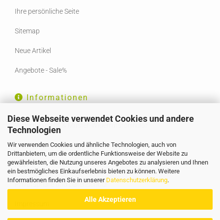
Ihre persönliche Seite
Sitemap
Neue Artikel
Angebote - Sale%
Informationen
Diese Webseite verwendet Cookies und andere
Widerrufsrecht & Muster-Widerrufsformular
Technologien
Wir verwenden Cookies und ähnliche Technologien, auch von
Liefer- und Versandkosten
Drittanbietern, um die ordentliche Funktionsweise der Website zu
gewährleisten, die Nutzung unseres Angebotes zu analysieren und Ihnen
AGB
ein bestmögliches Einkaufserlebnis bieten zu können. Weitere
Informationen finden Sie in unserer
Datenschutzerklärung
.
Privatsphäre und Datenschutz
Alle Akzeptieren
Impressum