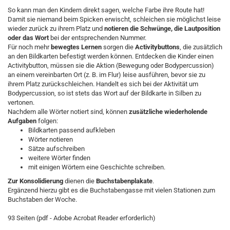
So kann man den Kindern direkt sagen, welche Farbe ihre Route hat!
Damit sie niemand beim Spicken erwischt, schleichen sie möglichst leise
wieder zurück zu ihrem Platz und
notieren die Schwünge, die Lautposition
oder das Wort
bei der entsprechenden Nummer.
Für noch mehr
bewegtes Lernen
sorgen die
Activitybuttons
, die zusätzlich
an den Bildkarten befestigt werden können. Entdecken die Kinder einen
Activitybutton, müssen sie die Aktion (Bewegung oder Bodypercussion)
an einem vereinbarten Ort (z. B. im Flur) leise ausführen, bevor sie zu
ihrem Platz zurückschleichen. Handelt es sich bei der Aktivität um
Bodypercussion, so ist stets das Wort auf der Bildkarte in Silben zu
vertonen.
Nachdem alle Wörter notiert sind, können
zusätzliche wiederholende
Aufgaben
folgen:
Bildkarten passend aufkleben
Wörter notieren
Sätze aufschreiben
weitere Wörter finden
mit einigen Wörtern eine Geschichte schreiben.
Zur Konsolidierung
dienen die
Buchstabenplakate
.
Ergänzend hierzu gibt es die Buchstabengasse mit vielen Stationen zum
Buchstaben der Woche.
93 Seiten (pdf - Adobe Acrobat Reader erforderlich)