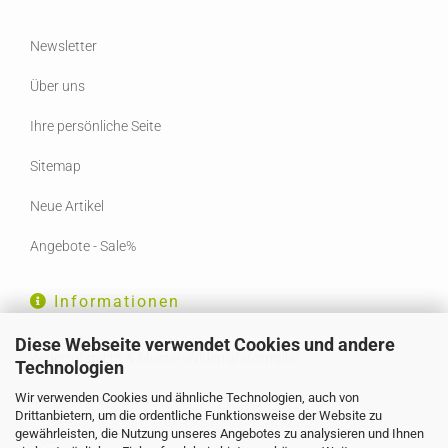
Newsletter
Über uns
Ihre persönliche Seite
Sitemap
Neue Artikel
Angebote - Sale%
Informationen
Diese Webseite verwendet Cookies und andere
Widerrufsrecht & Muster-Widerrufsformular
Technologien
Wir verwenden Cookies und ähnliche Technologien, auch von
Liefer- und Versandkosten
Drittanbietern, um die ordentliche Funktionsweise der Website zu
gewährleisten, die Nutzung unseres Angebotes zu analysieren und Ihnen
AGB