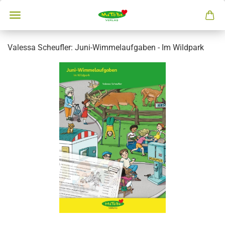
Valessa Scheufler: Juni-Wimmelaufgaben - Im Wildpark