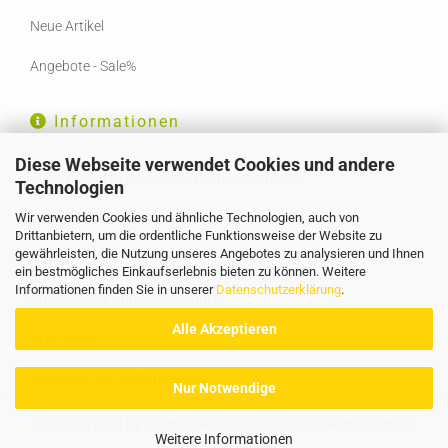
Neue Artikel
Angebote - Sale%
Informationen
Diese Webseite verwendet Cookies und andere
Widerrufsrecht & Muster-Widerrufsformular
Technologien
Wir verwenden Cookies und ähnliche Technologien, auch von
Liefer- und Versandkosten
Drittanbietern, um die ordentliche Funktionsweise der Website zu
gewährleisten, die Nutzung unseres Angebotes zu analysieren und Ihnen
AGB
ein bestmögliches Einkaufserlebnis bieten zu können. Weitere
Informationen finden Sie in unserer
Datenschutzerklärung
.
Privatsphäre und Datenschutz
Alle Akzeptieren
Impressum
Hinweise zum Batteriegesetz
Nur Notwendige
Shopsoftware
by Gambio.de © 2023 Gambio Themes
Xycons
Weitere Informationen
Cookie Einstellungen