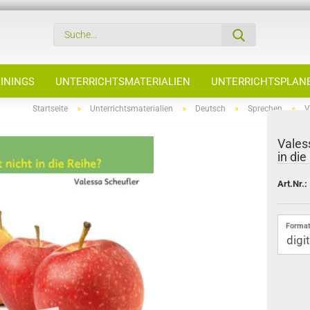
ININGS
UNTERRICHTSMATERIALIEN
UNTERRICHTSPLAN
»
»
»
»
Startseite
Unterrichtsmaterialien
Deutsch
Sprechen
V
Vales
in die
Art.Nr.:
Format