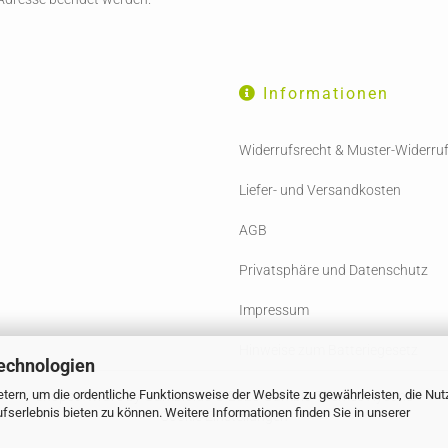
Informationen
Widerrufsrecht & Muster-Widerru
Liefer- und Versandkosten
AGB
Privatsphäre und Datenschutz
Impressum
Hinweise zum Batteriegesetz
echnologien
tern, um die ordentliche Funktionsweise der Website zu gewährleisten, die Nu
Shopsoftware
by Gambio.de © 2023 Gambio Themes
Xycons
serlebnis bieten zu können. Weitere Informationen finden Sie in unserer
Cookie Einstellungen