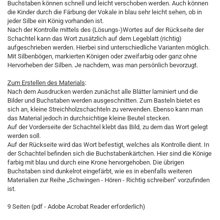
Buchstaben können schnell und leicht verschoben werden. Auch können
die Kinder durch die Färbung der Vokale in blau sehr leicht sehen, ob in
jeder Silbe ein König vorhanden ist.
Nach der Kontrolle mittels des (Lösungs-)Wortes auf der Rückseite der
Schachtel kann das Wort zusätzlich auf dem Legeblatt (richtig)
aufgeschrieben werden. Hierbei sind unterschiedliche Varianten möglich.
Mit Silbenbögen, markierten Königen oder zweifarbig oder ganz ohne
Hervorheben der Silben. Je nachdem, was man persönlich bevorzugt.
Zum Erstellen des Materials
:
Nach dem Ausdrucken werden zunächst alle Blätter laminiert und die
Bilder und Buchstaben werden ausgeschnitten. Zum Basteln bietet es
sich an, kleine Streichholzschachteln zu verwenden. Ebenso kann man
das Material jedoch in durchsichtige kleine Beutel stecken.
Auf der Vorderseite der Schachtel klebt das Bild, zu dem das Wort gelegt
werden soll.
Auf der Rückseite wird das Wort befestigt, welches als Kontrolle dient. In
der Schachtel befinden sich die Buchstabenkärtchen. Hier sind die Könige
farbig mit blau und durch eine Krone hervorgehoben. Die übrigen
Buchstaben sind dunkelrot eingefärbt, wie es in ebenfalls weiteren
Materialien zur Reihe „Schwingen - Hören - Richtig schreiben“ vorzufinden
ist.
9 Seiten (pdf - Adobe Acrobat Reader erforderlich)