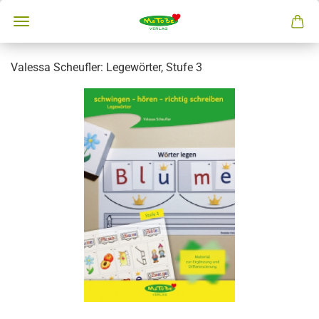
Valessa Scheufler: Legewörter, Stufe 3