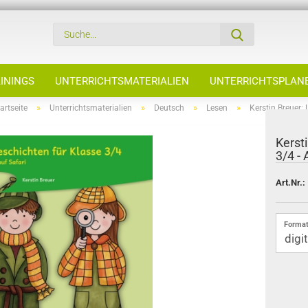
ININGS
UNTERRICHTSMATERIALIEN
UNTERRICHTSPLAN
»
»
»
»
artseite
Unterrichtsmaterialien
Deutsch
Lesen
Kerstin Breuer:
Kerst
3/4 - 
Art.Nr.:
Format