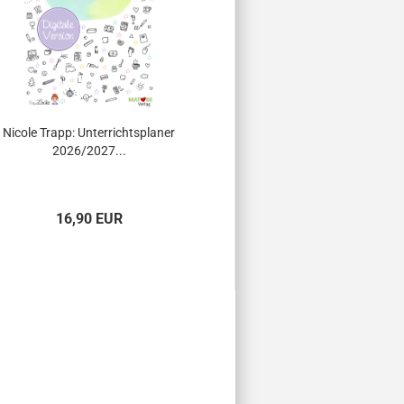
Nicole Trapp: Unterrichtsplaner
Katrin Halser: L
2026/2027...
16,90 EUR
4,95 EU